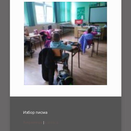
Избор писма
Ћирилица
|
Latinica