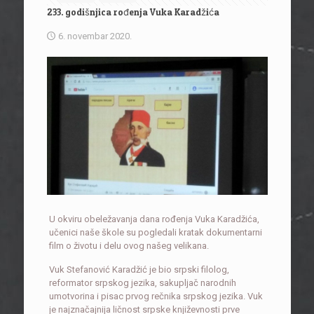
233. godišnjica rođenja Vuka Karadžića
6. novembar 2020.
U okviru obeležavanja dana rođenja Vuka Karadžića,
učenici naše škole su pogledali kratak dokumentarni
film o životu i delu ovog našeg velikana.
Vuk Stefanović Karadžić je bio srpski filolog,
reformator srpskog jezika, sakupljač narodnih
umotvorina i pisac prvog rečnika srpskog jezika. Vuk
je najznačajnija ličnost srpske književnosti prve