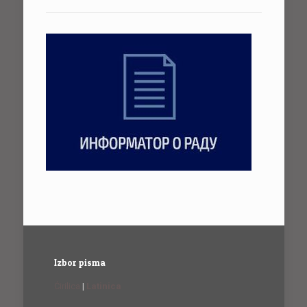
Izbor pisma
Ćirilica
|
Latinica