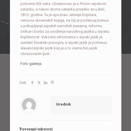
polovine XIX veka. Učestvovao je u Prvom srpskom
ustanku, a nakon sloma ustanka preselio se u Beč,
1813. godine. Tu je upoznao Jerneja Kopitara,
cenzora slovenskih knjiga, na čiji je podsticaj krenuo
u prikupljanje srpskih narodnih pesama, reformu
ćirilice i borbu za uvođenje narodnog jezika u srpsku
književnost. Vukovim reformama u srpski jezik je
uveden fonetski pravopis, a srpski jezik je potisnuo
slavenosrpski jezik koji je u to vreme bio jezik
obrazovanih ljudi.
Foto galerija
Deli
Urednik
Povezani tekstovi