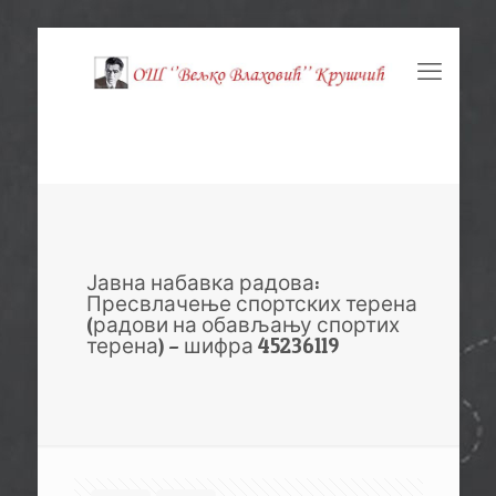
Јавна набавка радова:
Пресвлачење спортских терена
(радови на обављању спортих
терена) – шифра 45236119