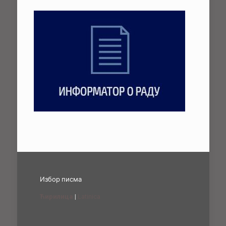
Избор писма
Ћирилица
|
Latinica