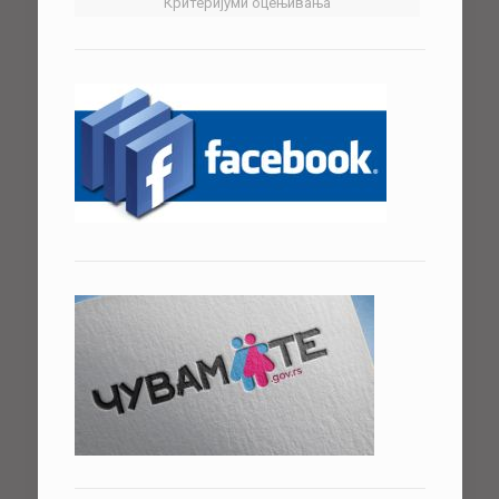
Критеријуми оцењивања