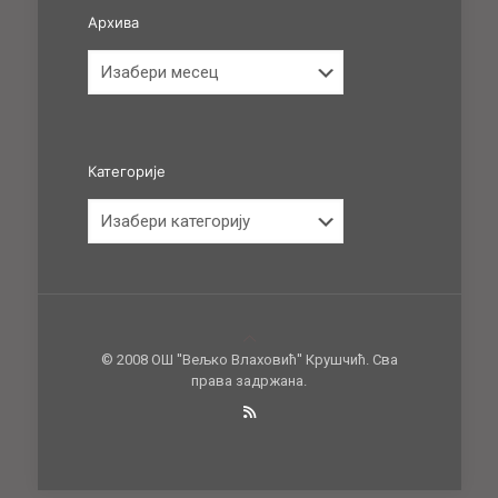
Архива
Архива
Категорије
Категорије
© 2008 ОШ ''Вељко Влаховић'' Крушчић. Сва
права задржана.