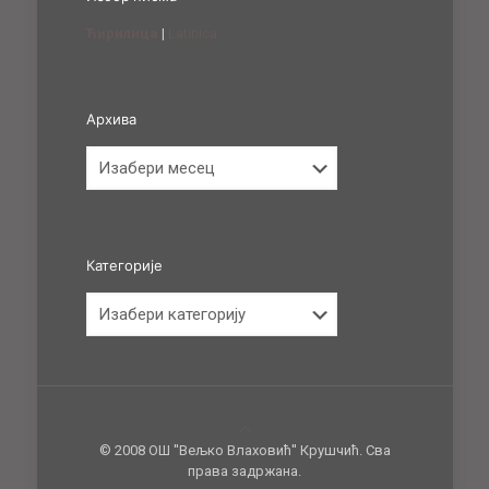
Ћирилица
|
Latinica
Архива
Архива
Категорије
Категорије
© 2008 ОШ ''Вељко Влаховић'' Крушчић. Сва
права задржана.