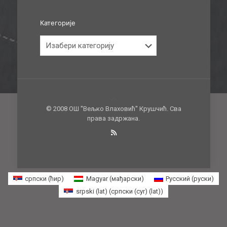
Категорије
Категорије
© 2008 ОШ ''Вељко Влаховић'' Крушчић. Сва
права задржана.
српски (ћир)
Magyar
(
мађарски
)
Русский
(
руски
)
srpski (lat)
(
српски (cyr) (lat)
)