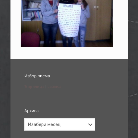
Избор писма
Ћирилица
|
Latinica
Архива
Архива