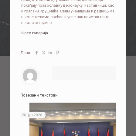
похађају православну веронауку, наставници, као
и грађани Крушчића. Свим ученицима и радницима
школе желимо срећан и успешан почетак нове
школске године.
Фото галерија
Дели
Повезани текстови
26. јун 2026.