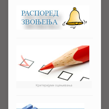
Критеријуми оцењивања