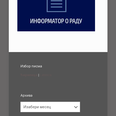
Избор писма
Ћирилица
|
Latinica
Архива
Архива