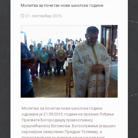
Молитва за почетак нове школске године
21. септембар 2015.
Молитва за почетак нове школске године
одржана је 21.09.2015. године на празник Рођења
Пресвете Богородицеу православној
крушчићанској богомољи. Богослужење је вршио
парохијски свештеник Предраг Толимир, а
присуствовали су ученици наше школе који