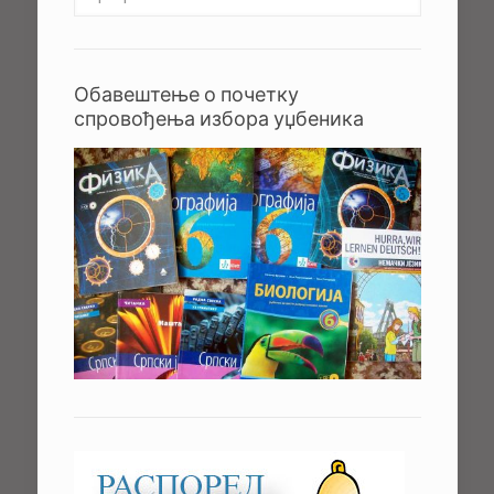
Обавештење о почетку
спровођења избора уџбеника