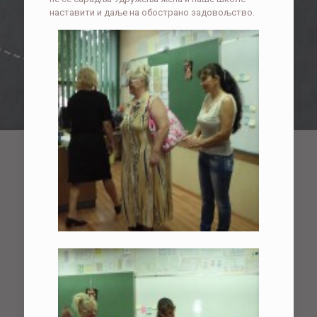
наставити и даље на обострано задовољство.