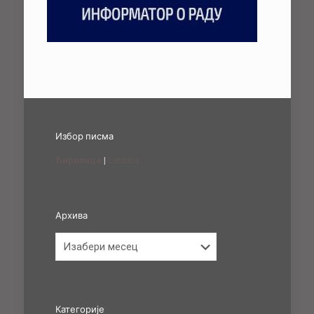
Избор писма
Ћирилица
|
Latinica
Архива
Архива
Категорије