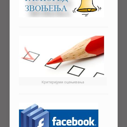
Критеријуми оцењивања