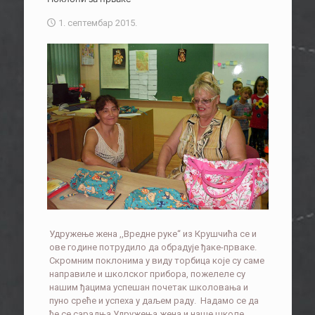
1. септембар 2015.
Удружење жена ,,Вредне руке“ из Крушчића се и
ове године потрудило да обрадује ђаке-прваке.
Скромним поклонима у виду торбица које су саме
направиле и школског прибора, пожелеле су
нашим ђацима успешан почетак школовања и
пуно среће и успеха у даљем раду. Надамо се да
ће се сарадња Удружења жена и наше школе