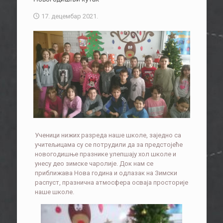
17. децембар 2021.
Ученици нижих разреда наше школе, заједно са
учитељицама су се потрудили да за предстојеће
новогодишње празнике улепшају хол школе и
унесу део зимске чаролије. Док нам се
приближава Нова година и одлазак на Зимски
распуст, празнична атмосфера осваја просторије
наше школе.