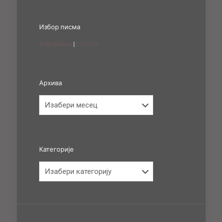
Избор писма
Ћирилица
|
Latinica
Архива
Архива
Категорије
Категорије