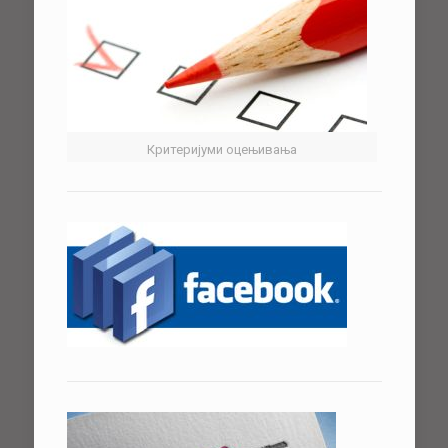
Критеријуми оцењивања