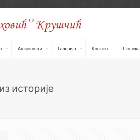
а
Активности
Галерија
Контакт
Школска
з историје