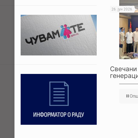
26. јун 2026.
Свечани 
генераци
Опш