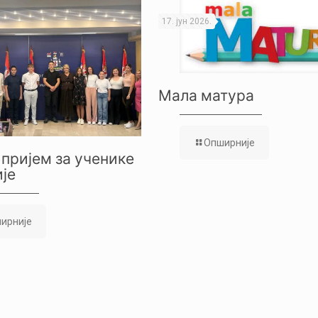
17. јун 2026.
Мала матура
Опширније
пријем за ученике
је
ирније