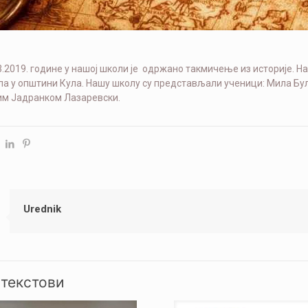
03.2019. године у нашој школи је одржано такмичење из историје. 
а у општини Кула. Нашу школу су представљали ученици: Мила Бул
им Јадранком Лазаревски.
Urednik
 текстови