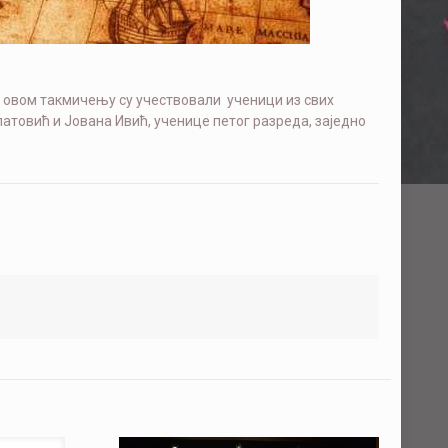
На овом такмичењу су учествовали ученици из свих
атовић и Јована Ивић, ученице петог разреда, заједно