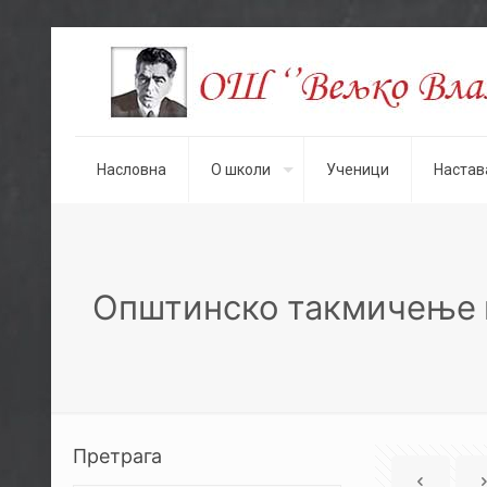
Насловна
О школи
Ученици
Настав
Општинско такмичење и
Претрага