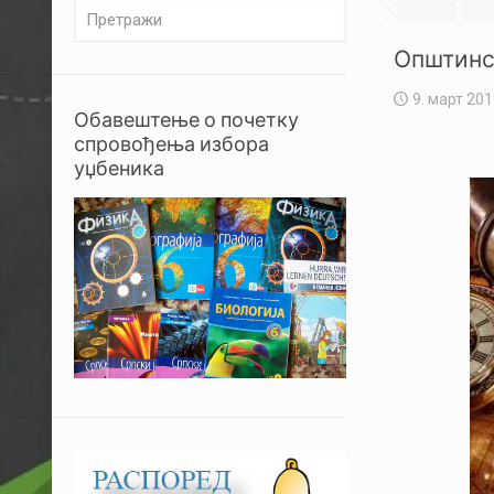
Општинс
9. март 201
Обавештење о почетку
спровођења избора
уџбеника