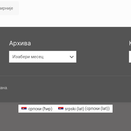
ирније
Архива
Архива
К
ана.
српски (ћир)
srpski (lat)
(
српски (lat)
)