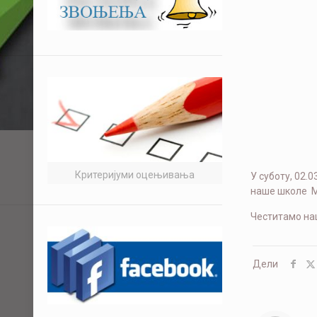
Критеријуми оцењивања
У суботу, 02.
наше школе Ми
Честитамо на
Дели