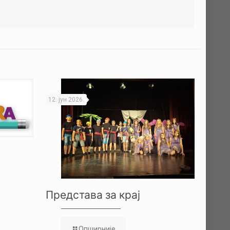
12. јун 2026.
Представа за крај
Опширније