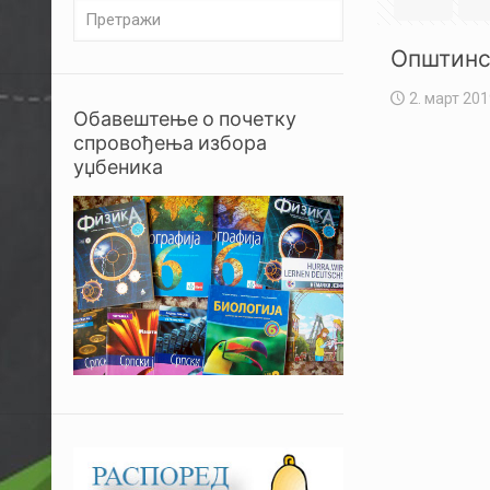
Општинс
2. март 201
Обавештење о почетку
спровођења избора
уџбеника