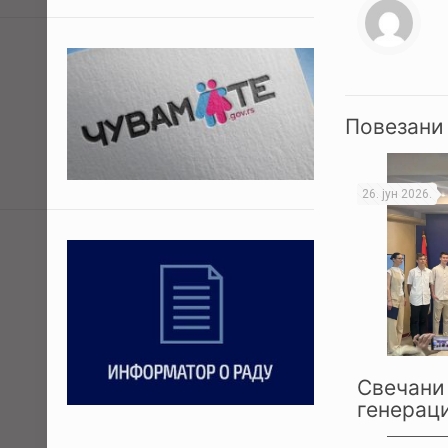
Повезани
26. јун 2026.
Свечани 
генераци