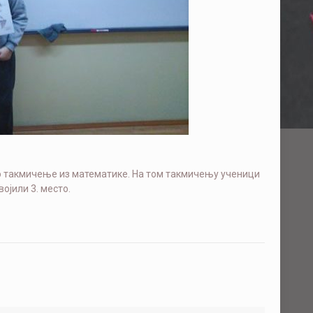
ско такмичење из математике. На том такмичењу ученици
ојили 3. место.