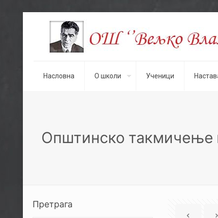
Насловна
О школи
Ученици
Настав
Општинско такмичење 
Претрага