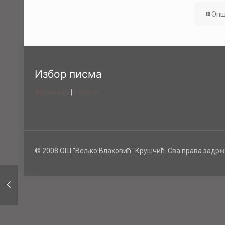
Опш
Избор писма
Ћирилица
|
Latinica
© 2008 ОШ ''Вељко Влаховић'' Крушчић. Сва права задрж