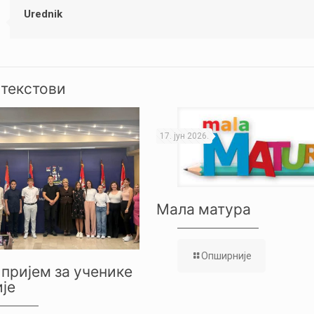
Urednik
 текстови
17. јун 2026.
Мала матура
Опширније
пријем за ученике
је