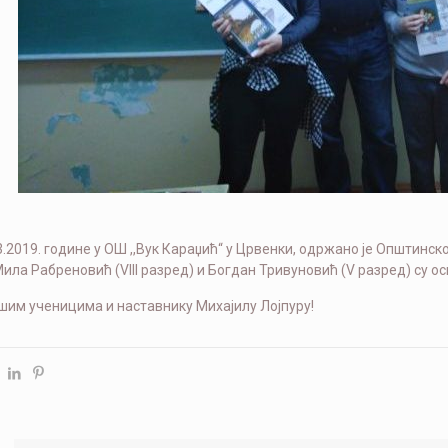
03.2019. године у ОШ ,,Вук Караџић“ у Црвенки, одржано је Општин
ла Рабреновић (VIII разред) и Богдан Тривуновић (V разред) су осв
шим ученицима и наставнику Михајилу Лојпуру!