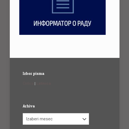
Izbor pisma
Ćirilica
|
Latinica
Arhiva
Arhiva