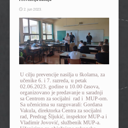
2. jun 2023.
U cilju prevencije nasilja u školama, za
učenike 6. i 7. razreda, u petak
02.06.2023. godine u 10.00 časova,
organizovano je predavanje u saradnji
sa
Centrom
za
socijalni
rad
i
M
UP-om
.
Sa učenicima su razgovarali:
Gordana
Vakula, direktorka Centra za socijalni
rad, Predrag Šljukić, inspektor MUP-a i
Vladimir Jovović, službenik MUP-a.