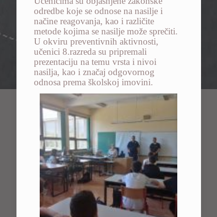
Učenicima su objašnjene zakonske
odredbe koje se odnose na nasilje i
načine reagovanja
, kao i različite
metode kojima se nasilje može sprečiti.
U okviru preventivnih aktivnosti
,
učenici 8.razreda su
pripremali
prezentaciju
na temu vrsta i nivo
i
nasilja, kao i značaj odgovornog
odnosa prema školsk
oj
imovin
i
.