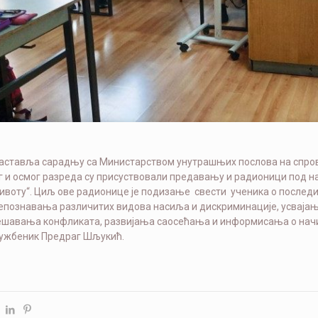
аставља сарадњу са Министарством унутрашњих послова на спровођ
г и осмог разреда су присуствовали предавању и радионици под н
ивоту“. Циљ ове радионице је подизање свести ученика о послед
епознавања различитих видова насиља и дискриминације, усвајања
ешавања конфликата, развијања саосећања и информисања о нач
лужбеник Предраг Шљукић.