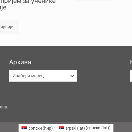
пријем за ученике
је
ирније
Архива
Архива
К
ана.
српски (ћир)
srpski (lat)
(
српски (lat)
)