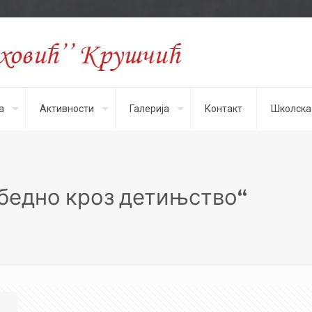
а
Активности
Галерија
Контакт
Школска
езбедно кроз детињство“