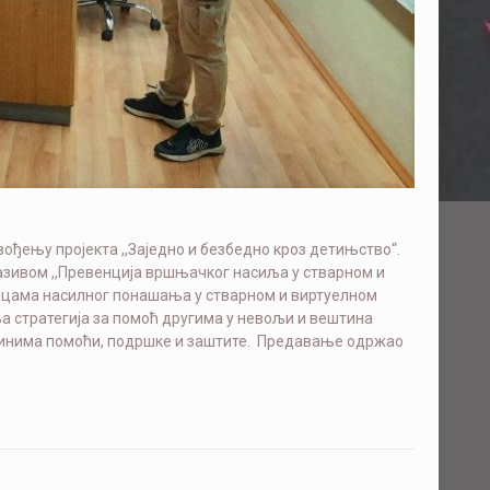
ењу пројекта ,,Заједно и безбедно кроз детињство“.
азивом ,,Превенција вршњачког насиља у стварном и
ицама насилног понашања у стварном и виртуелном
 стратегија за помоћ другима у невољи и вештина
инима помоћи, подршке и заштите. Предавање одржао