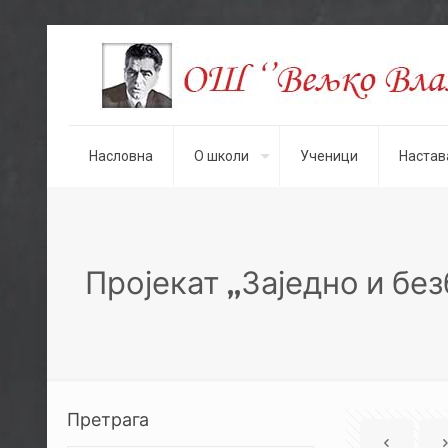
Насловна
О школи
Ученици
Настав
Пројекат ,,Заједно и б
Претрага