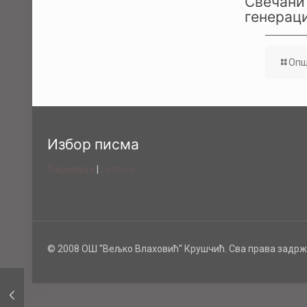
Свечани 
генераци
Опш
Избор писма
Ћирилица
|
Latinica
© 2008 ОШ ''Вељко Влаховић'' Крушчић. Сва права задрж