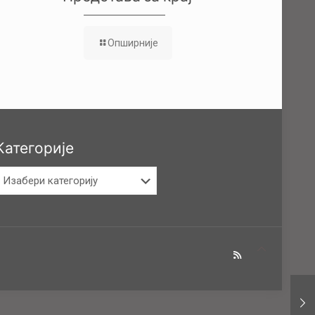
Опширније
Категорије
атегорије