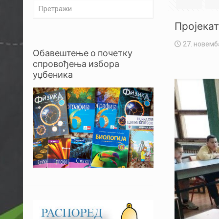
Пројекат
27. новемб
Обавештење о почетку
спровођења избора
уџбеника