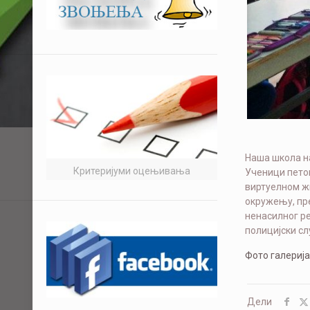
Наша школа н
Критеријуми оцењивања
Ученици пето
виртуелном ж
окружењу, пр
ненасилног р
полицијски с
Фото галерија
Дели