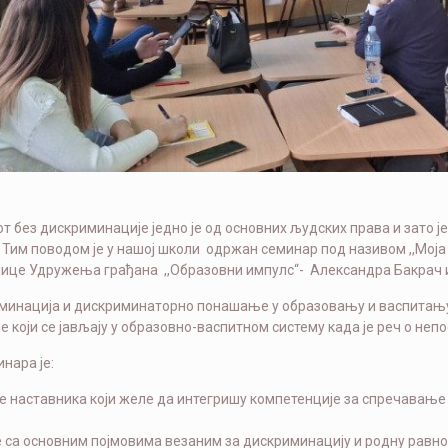
т без дискриминације једно је од основних људских права и зато 
Тим поводом је у нашој школи одржан семинар под називом ,,Моја
ице Удружења грађана ,,Образовни импулс“- Александра Бакрач 
иминација и дискриминаторно понашање у образовању и васпитањ
 који се јављају у образовно-васпитном систему када је реч о неп
нара је:
наставника који желе да интегришу компетенције за спречавање с
са основним појмовима везаним за дискриминацију и родну равноп