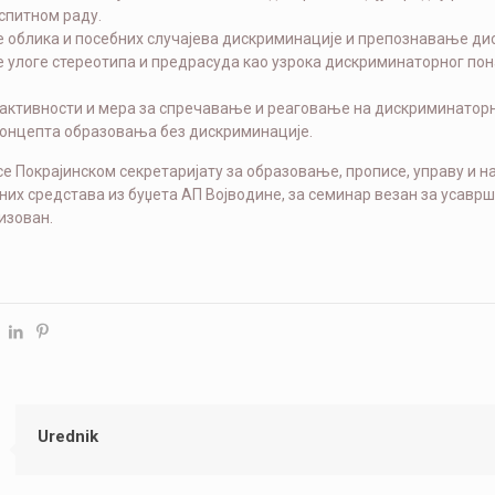
спитном раду.
 облика и посебних случајева дискриминације и препознавање д
 улоге стереотипа и предрасуда као узрока дискриминаторног по
активности и мера за спречавање и реаговање на дискриминаторн
концепта образовања без дискриминације.
се Покрајинском секретаријату за образовање, прописе, управу и
их средстава из буџета АП Војводине, за семинар везан за усаврш
изован.
Urednik