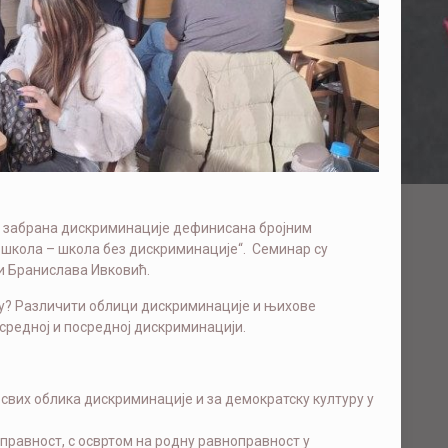
је забрана дискриминације дефинисана бројним
 школа – школа без дискриминације“. Семинар су
и Бранислава Ивковић.
у? Различити облици дискриминације и њихове
осредној и посредној дискриминацији.
вих облика дискриминације и за демократску културу у
равност, с освртом на родну равноправност у