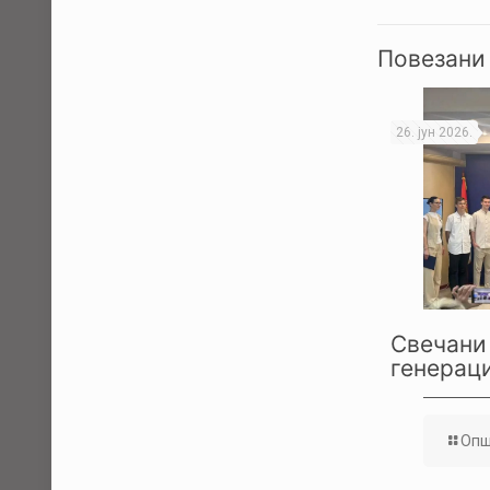
Повезани
26. јун 2026.
Свечани 
генераци
Опш