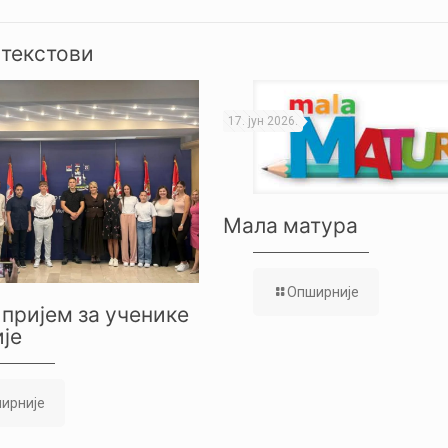
 текстови
17. јун 2026.
Мала матура
Опширније
пријем за ученике
је
ирније