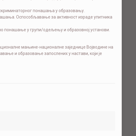
искриминаторног понашања у образовању.
нашања. Оспособљавање за активност израде упитника
о понашање у групи/одељењу и образовној установи.
 националне мањине-националне заједнице Војводине на
авање и образовање запослених у настави, који је