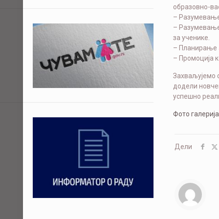
образовно-ва
– Разумевање
– Разумевање
за ученике.
– Планирање 
– Промоција 
Захваљујемо 
додели новчен
успешно реал
Фото галерија
Дели