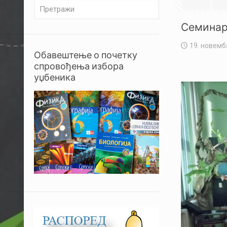
Семинар:
19. новемб
Обавештење о почетку
спровођења избора
уџбеника