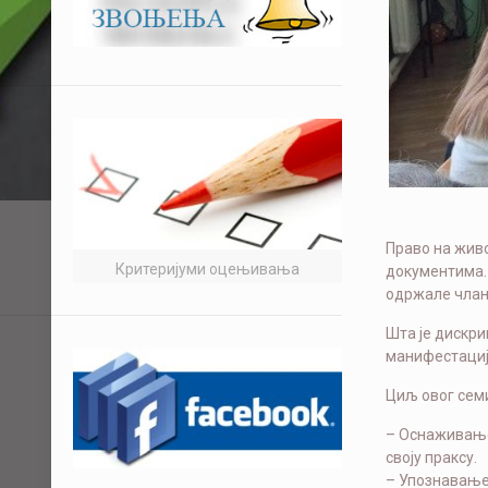
Право на живо
Критеријуми оцењивања
документима. 
одржале члан
Шта је дискр
манифестације
Циљ овог семи
– Оснаживање 
своју праксу.
– Упознавање 