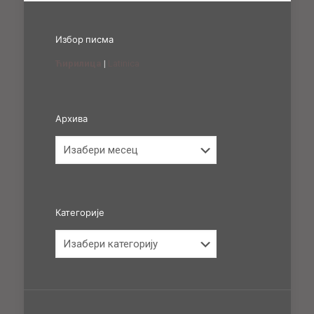
Избор писма
Ћирилица
|
Latinica
Архива
Архива
Категорије
Категорије