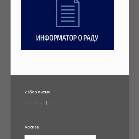
Избор писма
Ћирилица
|
Latinica
Архива
Архива