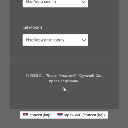
Категорије
Категорије
© 2008 ОШ ''Вељко Влаховић'' Крушчић. Сва
права задржана.
српски (ћир)
srpski (lat)
(
српски (lat)
)