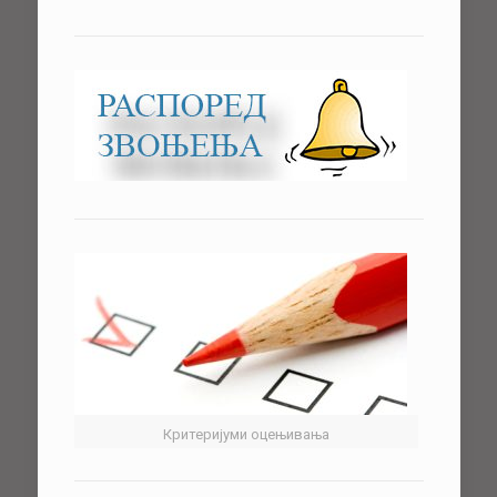
Критеријуми оцењивања