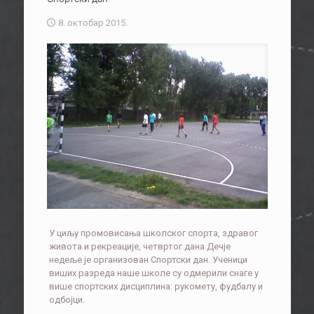
8. октобар 2015.
У циљу промовисања школског спорта, здравог
живота и рекреације, четвртог дана Дечје
недеље је организован Спортски дан. Ученици
виших разреда наше школе су одмерили снаге у
више спортских дисциплина: рукомету, фудбалу и
одбојци.