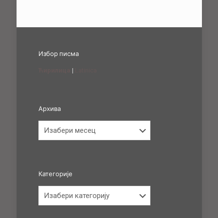
Избор писма
Ћирилица
|
Latinica
Архива
Архива
Категорије
Категорије