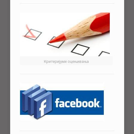
Критеријуми оцењивања