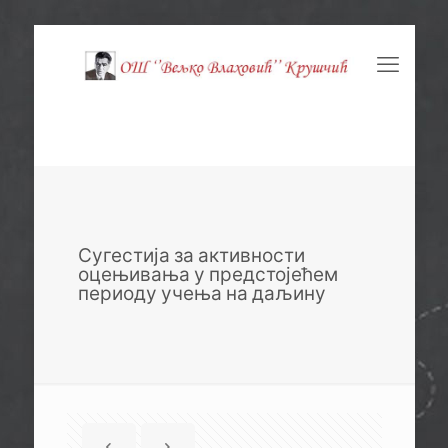
Сугестија за активности
оцењивања у предстојећем
периоду учења на даљину