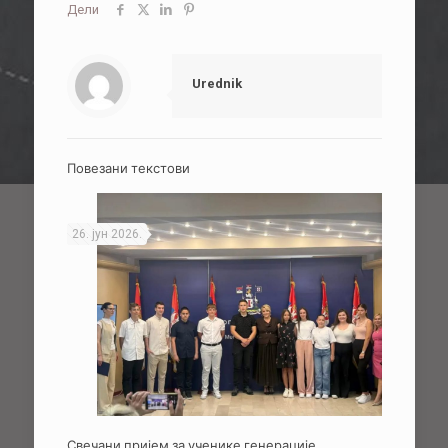
Дели
Urednik
Повезани текстови
26. јун 2026.
Свечани пријем за ученике генерације