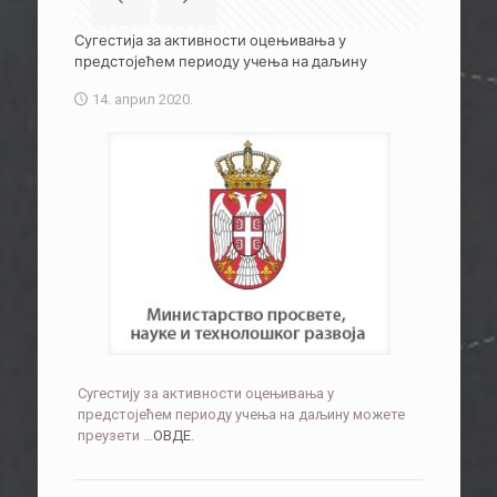
Сугестија за активности оцењивања у
предстојећем периоду учења на даљину
14. април 2020.
Сугестију за активности оцењивања у
предстојећем периоду учења на даљину можете
преузети …
ОВДЕ
.