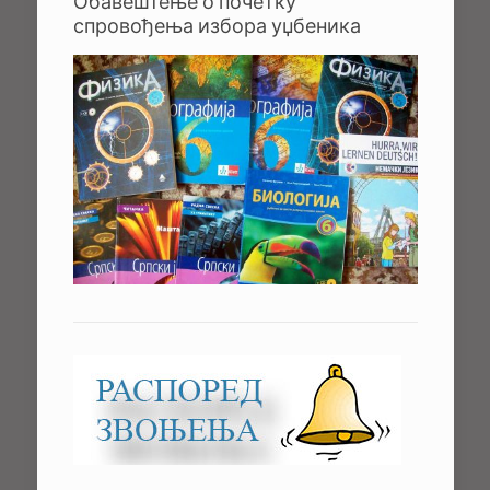
Обавештење о почетку
спровођења избора уџбеника