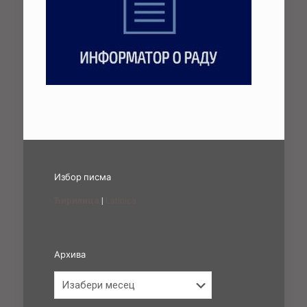
Избор писма
Ћирилица
|
Latinica
Архива
Архива