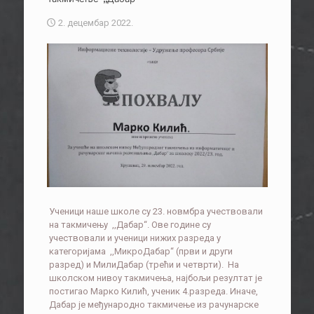
2. децембар 2022.
Ученици наше школе су 23. новмбра учествовали
на такмичењу ,,Дабар“. Ове године су
учествовали и ученици нижих разреда у
категоријама ,,МикроДабар“ (први и други
разред) и МилиДабар (трећи и четврти). На
школском нивоу такмичења, најбољи резултат је
постигао Марко Килић, ученик 4.разреда. Иначе,
Дабар је међународно такмичење из рачунарске