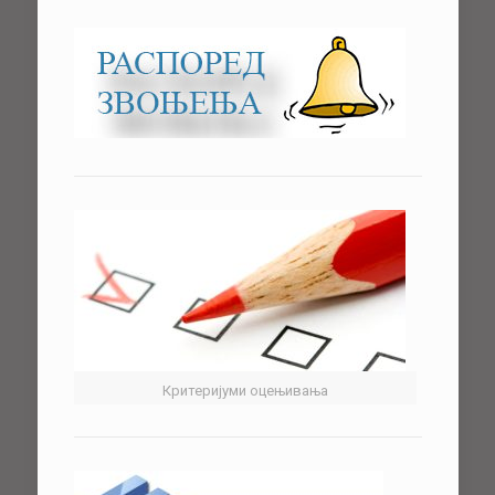
Критеријуми оцењивања