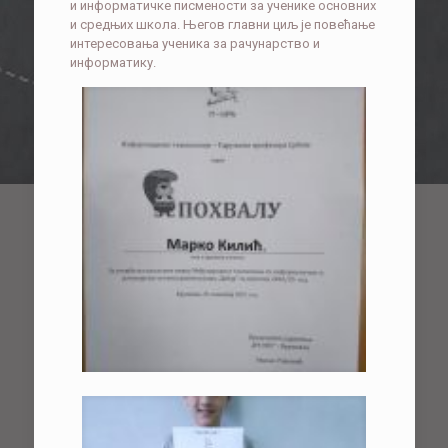
и информатичке писмености за ученике основних
и средњих школа. Његов главни циљ је повећање
интересовања ученика за рачунарство и
информатику.