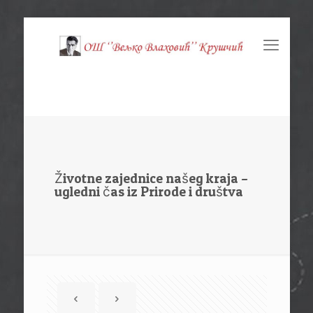
Životne zajednice našeg kraja –
ugledni čas iz Prirode i društva