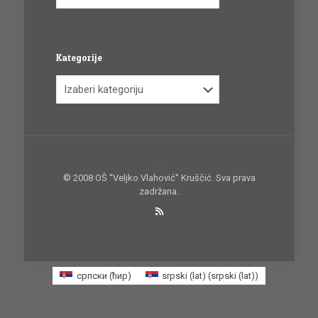
Kategorije
Kategorije
© 2008 OŠ ''Veljko Vlahović'' Kruščić. Sva prava
zadržana.
српски (ћир)
srpski (lat)
(
srpski (lat)
)