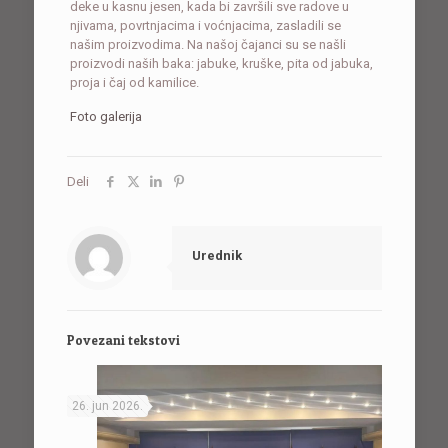
deke u kasnu jesen, kada bi završili sve radove u
njivama, povrtnjacima i voćnjacima, zasladili se
našim proizvodima. Na našoj čajanci su se našli
proizvodi naših baka: jabuke, kruške, pita od jabuka,
proja i čaj od kamilice.
Foto galerija
Deli
Urednik
Povezani tekstovi
26. jun 2026.