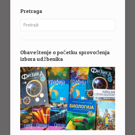
Pretraga
Obaveštenje o početku sprovođenja
izbora udžbenika