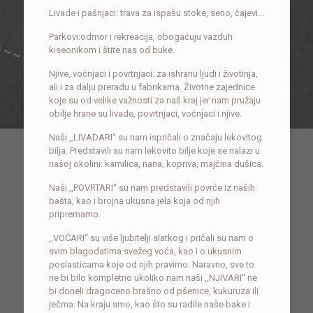
Livade i pašnjaci: trava za ispašu stoke, seno, čajevi…
Parkovi:odmor i rekreacija, obogaćuju vazduh
kiseonikom i štite nas od buke.
Njive, voćnjaci i povrtnjaci: za ishranu ljudi i životinja,
ali i za dalju preradu u fabrikama. Životne zajednice
koje su od velike važnosti za naš kraj jer nam pružaju
obilje hrane su livade, povrtnjaci, voćnjaci i njive.
Naši ,,LIVADARI“ su nam ispričali o značaju lekovitog
bilja. Predstavili su nam lekovito bilje koje se nalazi u
našoj okolini: kamilica, nana, kopriva, majčina dušica.
Naši ,,POVRTARI“ su nam predstavili povrće iz naših
bašta, kao i brojna ukusna jela koja od njih
pripremamo.
,,VOĆARI“ su više ljubitelji slatkog i pričali su nam o
svim blagodatima svežeg voća, kao i o ukusnim
poslasticama koje od njih pravimo. Naravno, sve to
ne bi bilo kompletno ukoliko nam naši ,,NJIVARI“ ne
bi doneli dragoceno brašno od pšenice, kukuruza ili
ječma. Na kraju smo, kao što su radile naše bake i