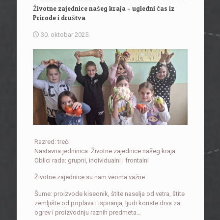
Životne zajednice našeg kraja – ugledni čas iz
Prirode i društva
30. oktobar 2025.
Razred: treći
Nastavna jedninica: Životne zajednice našeg kraja
Oblici rada: grupni, individualni i frontalni
Životne zajednice su nam veoma važne:
Šume: proizvode kiseonik, štite naselja od vetra, štite
zemljište od poplava i ispiranja, ljudi koriste drva za
ogrev i proizvodnju raznih predmeta…