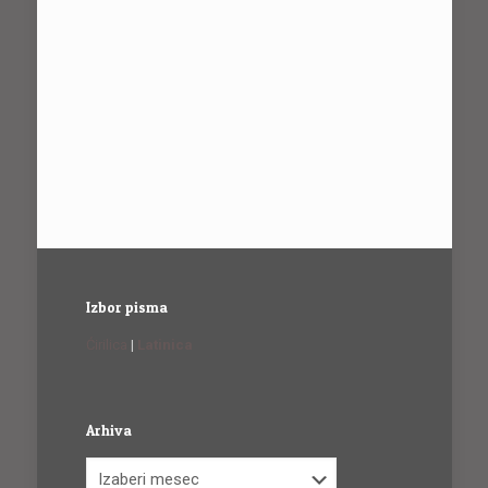
Izbor pisma
Ćirilica
|
Latinica
Arhiva
Arhiva