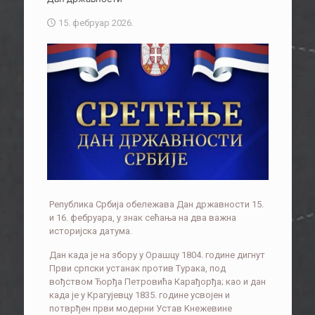
15. фебруар 2026.
Република Србија обележава Дан државности 15.
и 16. фебруара, у знак сећања на два важна
историјска датума.
Дан када је на збору у Орашцу 1804. године дигнут
Први српски устанак против Турака, под
вођством Ђорђа Петровића Карађорђа; као и дан
када је у Kрагујевцу 1835. године усвојен и
потврђен први модерни Устав Kнежевине