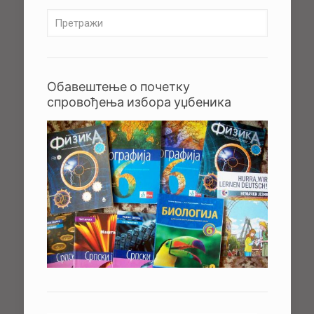
Обавештење о почетку
спровођења избора уџбеника