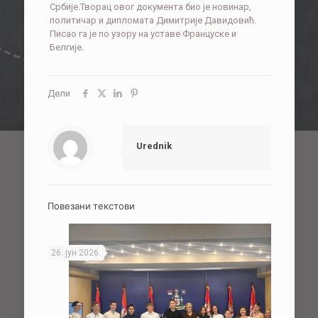
Србије.Творац овог документа био је новинар,
политичар и дипломата Димитрије Давидовић.
Писао га је по узору на уставе Француске и
Белгије.
Дели
Urednik
Повезани текстови
26. јун 2026.