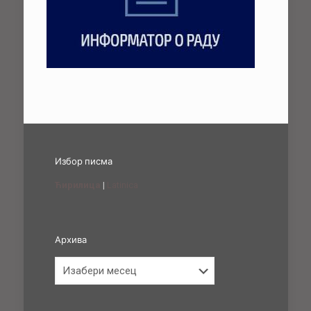
Избор писма
Ћирилица
|
Latinica
Архива
Архива