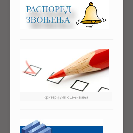
Критеријуми оцењивања