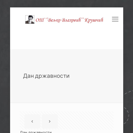
Дан државности
Дан државности