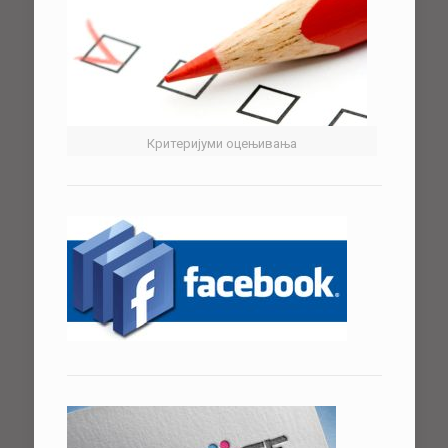
Критеријуми оцењивања