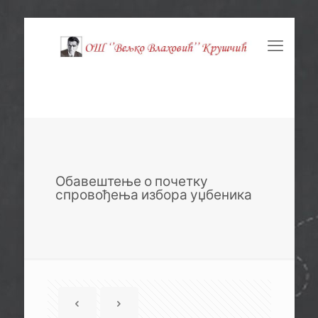
Обавештење о почетку
спровођења избора уџбеника