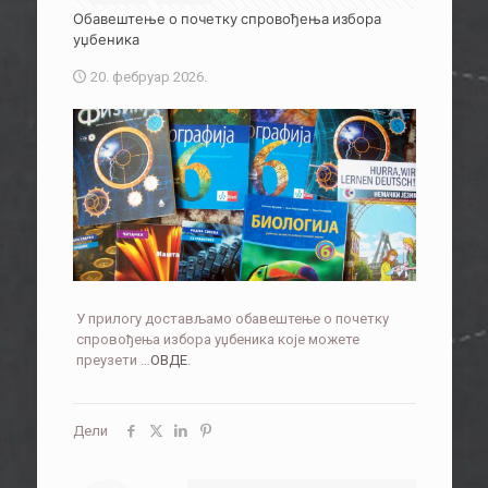
Обавештење о почетку спровођења избора
уџбеника
20. фебруар 2026.
У прилогу достављамо обавештење о почетку
спровођења избора уџбеника које можете
преузети …
ОВДЕ
.
Дели