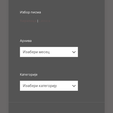
Избор писма
Ћирилица
|
Latinica
Архива
Архива
Категорије
Категорије