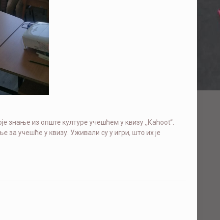
е знање из опште културе учешћем у квизу ,,Каhoot”.
 за учешће у квизу. Уживали су у игри, што их је