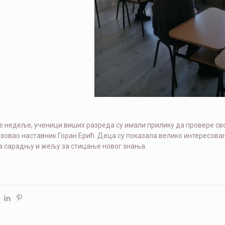
е недеље, ученици виших разреда су имали прилику да провере свој
изовао наставник Горан Ерић. Деца су показала велико интересовање
а сарадњу и жељу за стицање новог знања.