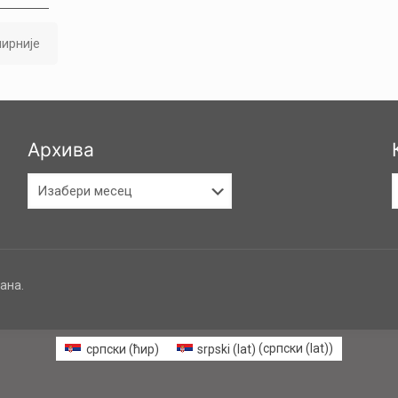
ирније
Архива
Архива
К
ана.
српски (ћир)
srpski (lat)
(
српски (lat)
)