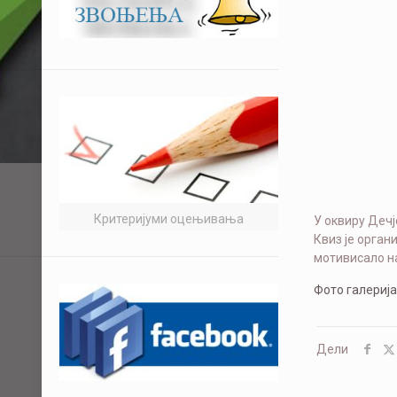
Критеријуми оцењивања
У оквиру Дечј
Квиз је орган
мотивисало н
Фото галерија
Дели