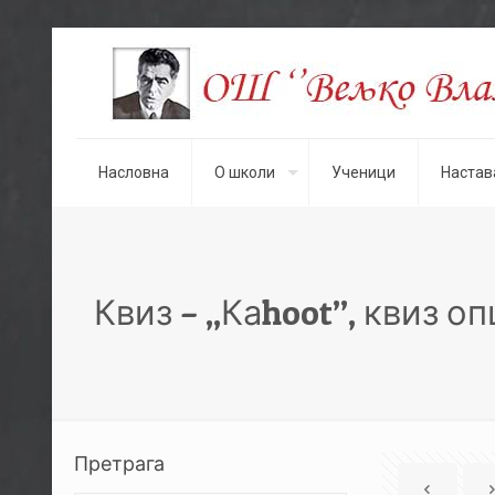
Насловна
О школи
Ученици
Настав
Квиз – ,,Каhoot”, квиз 
Претрага