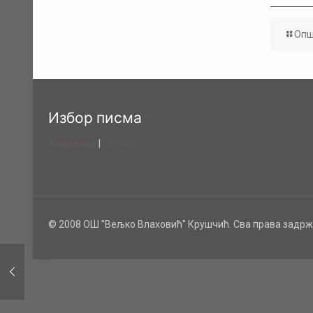
Опш
Избор писма
Ћирилица
|
Latinica
© 2008 ОШ ''Вељко Влаховић'' Крушчић. Сва права задрж