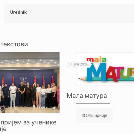
Urednik
 текстови
17. јун 2026.
Мала матура
Опширније
пријем за ученике
је