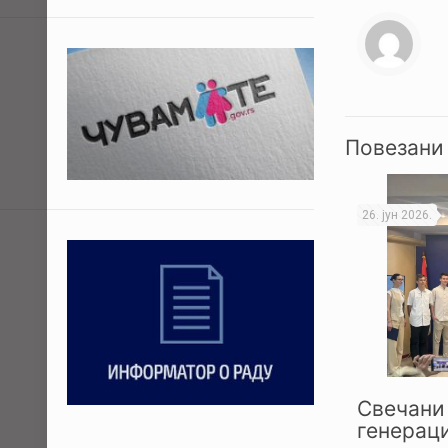
Повезани
26. јун 2026.
Свечани 
генераци