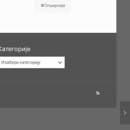
Опширније
Категорије
атегорије