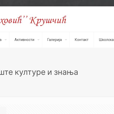
а
Активности
Галерија
Контакт
Школска
опште културе и знања