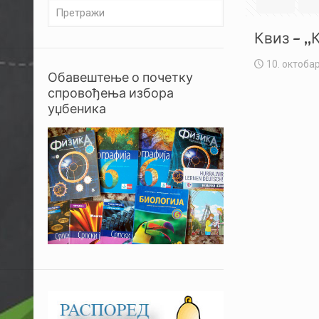
Квиз – ,
10. октобар
Обавештење о почетку
спровођења избора
уџбеника